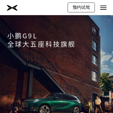
预约试驾
小鹏
G9L
全球大五座科技旗舰