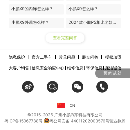
小鹏X9的内饰怎么样？
小鹏X9怎么样？
小鹏X9外观怎么样？
2024款小鹏P5相比老款升级了哪些地方？
查看完整问答
隐私保护
官方二手车
常见问题
鹏友问答
授权加盟
大客户销售
信息安全响应中心
维修信息
环保信息
廉洁诚信
预约试驾
CN
©2015-
2026
广州小鹏汽车科技有限公司
粤ICP备15067788号
粤公网安备 44011202003576号
营业执照