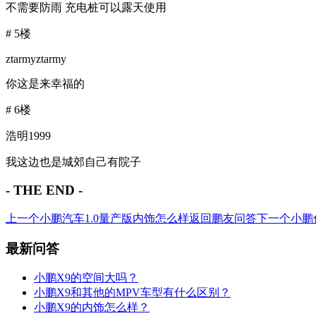
不需要防雨 充电桩可以露天使用
#
5楼
ztarmyztarmy
你这是来幸福的
#
6楼
浩明1999
我这边也是城郊自己有院子
- THE END -
上一个
小鹏汽车1.0量产版内饰怎么样
返回
鹏友问答
下一个
小鹏
最新问答
小鹏X9的空间大吗？
小鹏X9和其他的MPV车型有什么区别？
小鹏X9的内饰怎么样？