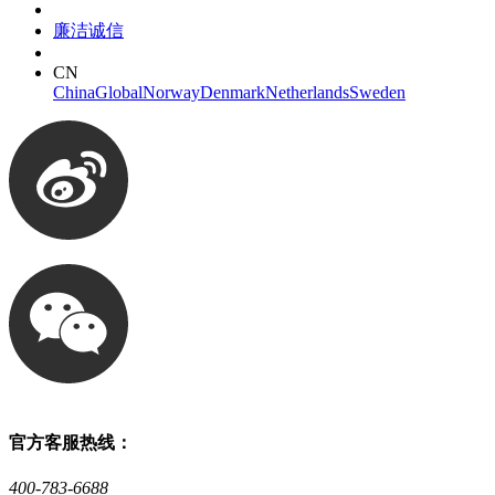
廉洁诚信
CN
China
Global
Norway
Denmark
Netherlands
Sweden
官方客服热线：
400-783-6688