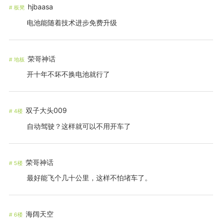
hjbaasa
#
板凳
电池能随着技术进步免费升级
荣哥神话
#
地板
开十年不坏不换电池就行了
双子大头009
#
4楼
自动驾驶？这样就可以不用开车了
荣哥神话
#
5楼
最好能飞个几十公里，这样不怕堵车了。
海阔天空
#
6楼