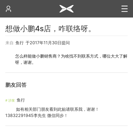
想做小鹏4s店，咋联络呀。
来自
鱼行
于
2017年11月30日
提问
怎么样能做小鹏销售商？为啥找不到联系方式，哪位大大了解
呀，谢谢。
鹏友回答
鱼行
#
沙发
如有相关部门朋友看到此贴请联系我，谢谢！
13832291945李先生 微信同步！