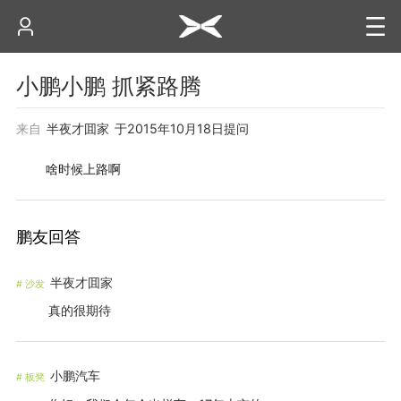
小鹏小鹏 抓紧路腾
来自
半夜才囬家
于
2015年10月18日
提问
啥时候上路啊
鹏友回答
半夜才囬家
#
沙发
真的很期待
小鹏汽车
#
板凳