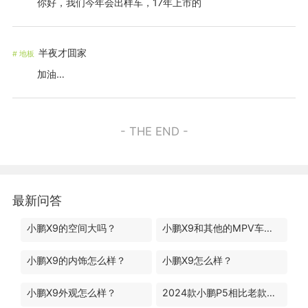
你好，我们今年会出样车，17年上市的
半夜才囬家
#
地板
加油…
- THE END -
最新问答
小鹏X9的空间大吗？
小鹏X9和其他的MPV车型有什么区别？
小鹏X9的内饰怎么样？
小鹏X9怎么样？
小鹏X9外观怎么样？
2024款小鹏P5相比老款升级了哪些地方？