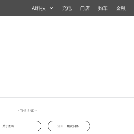
AI科技
充电
门店
购车
金融
- THE END -
关于图标
返回
鹏友问答