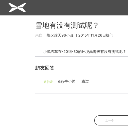
雪地有没有测试呢？
来自
烽火连天96小丑
于
2015年11月26日
提问
小鹏汽车在-20到-30的环境高海拔有没有测试呢？
鹏友回答
day牛小帅
路过
#
沙发
上一个