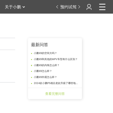
关于小鹏
预约试驾
最新问答
小鹏X9的空间大吗？
小鹏X9和其他的MPV车型有什么区别？
小鹏X9的内饰怎么样？
小鹏X9怎么样？
小鹏X9外观怎么样？
2024款小鹏P5相比老款升级了哪些地方？
查看完整问答