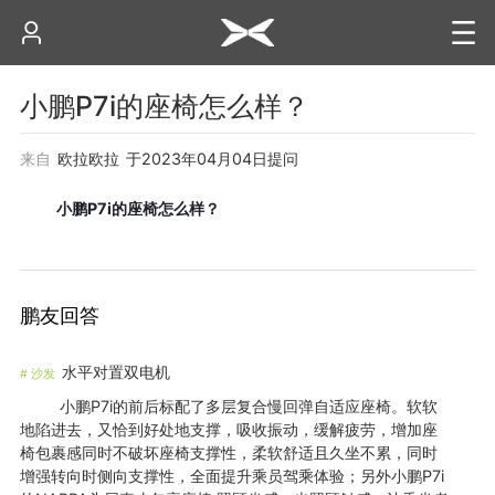
小鹏P7i的座椅怎么样？
来自
欧拉欧拉
于
2023年04月04日
提问
小鹏
P7i
的座椅怎么样？
鹏友回答
水平对置双电机
#
沙发
小鹏P7i的前后标配了多层复合慢回弹自适应座椅。软软
地陷进去，又恰到好处地支撑，吸收振动，缓解疲劳，增加座
椅包裹感同时不破坏座椅支撑性，柔软舒适且久坐不累，同时
增强转向时侧向支撑性，全面提升乘员驾乘体验；另外小鹏P7i