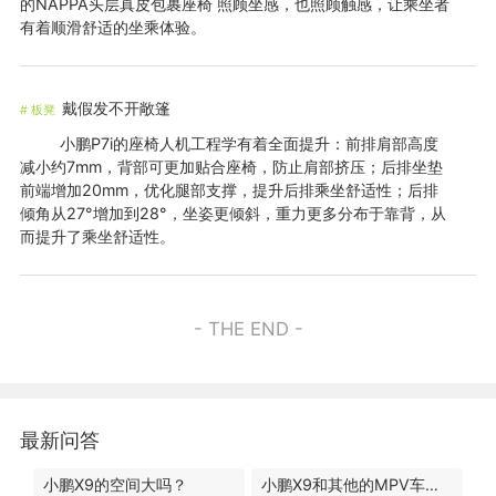
的NAPPA头层真皮包裹座椅 照顾坐感，也照顾触感，让乘坐者
有着顺滑舒适的坐乘体验。
戴假发不开敞篷
#
板凳
小鹏P7i的座椅人机工程学有着全面提升：前排肩部高度
减小约7mm，背部可更加贴合座椅，防止肩部挤压；后排坐垫
前端增加20mm，优化腿部支撑，提升后排乘坐舒适性；后排
倾角从27°增加到28°，坐姿更倾斜，重力更多分布于靠背，从
而提升了乘坐舒适性。
- THE END -
最新问答
小鹏X9的空间大吗？
小鹏X9和其他的MPV车型有什么区别？