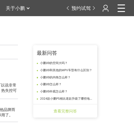
关于小鹏
预约试驾
最新问答
小鹏X9的空间大吗？
小鹏X9和其他的MPV车型有什么区别？
小鹏X9的内饰怎么样？
小鹏X9怎么样？
可以说非常
，热失控可
小鹏X9外观怎么样？
2024款小鹏P5相比老款升级了哪些地方？
其他品牌而
查看完整问答
够用了。