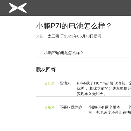
小鹏P7i的电池怎么样？
来自
太三四
于
2023年05月13日
提问
小鹏P7i的电池怎么样？
鹏友回答
高地人
P7i搭载了110mm超薄电池
#
沙发
优秀， 相比之前的经典车型提升
实现永久无明火。
不要叫我静静
小鹏P7i有两个版本，一个
#
板凳
言，充电速度还是比较快