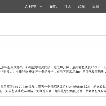
AI科技
充电
门店
购车
金融
包，全系标配集成热泵，补能效率领先同级，充电10分钟，最高补能续航240km，
也非常大。小鹏P7i的电池还十分的安全，在电芯间采用3mm厚度气凝胶隔热
是后驱版cltc 702km续航，而另一个是四驱版的610km续航的版本。相比较
的，如果想要速度与激情，无脑选四驱；如果是想要跑的更远，后驱版也完全