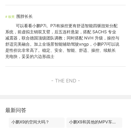
围脖长长
#
板凳
可以看看小鹏P7i。P7i有操控更有舒适智能四驱扭矩分配
系统，前虚拟主销双叉臂，后五连杆悬架，搭配 SACHS 专业
减震器，联合德国顶级团队调教；同时搭配 NVH 升级，操控与
舒适完美融合。加上全场景智能辅助驾驶xngp，小鹏P7i可以说
是性价比非常高了。稳定、安全、智能、舒适、操控、续航长
充电快，妥妥的六边形战士
- THE END -
最新问答
小鹏X9的空间大吗？
小鹏X9和其他的MPV车型有什么区别？