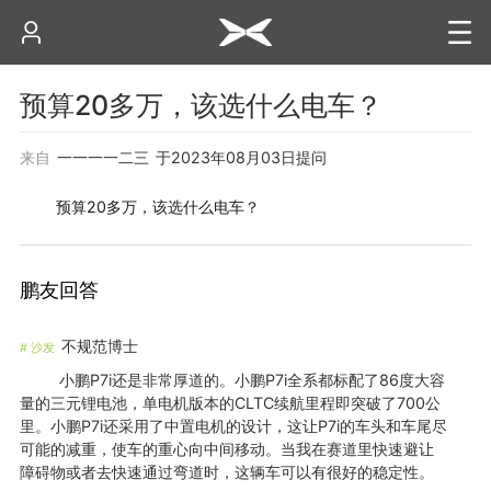
预算20多万，该选什么电车？
来自
一一一一二三
于
2023年08月03日
提问
预算20多万，该选什么电车？
鹏友回答
不规范博士
#
沙发
小鹏P7i还是非常厚道的。小鹏P7i全系都标配了86度大容
量的三元锂电池，单电机版本的CLTC续航里程即突破了700公
里。小鹏P7i还采用了中置电机的设计，这让P7i的车头和车尾尽
可能的减重，使车的重心向中间移动。当我在赛道里快速避让
障碍物或者去快速通过弯道时，这辆车可以有很好的稳定性。