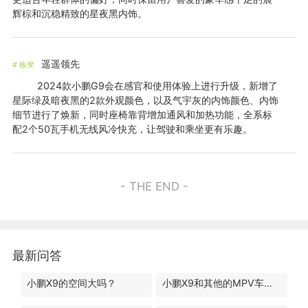
辉棕和沉稳精致的星夜黑内饰。
遥遥领先
#
板凳
2024款小鹏G9会在感官和使用体验上进行升级，新增了
星际绿及暗夜黑的2款外观颜色，以及气宇灰的内饰颜色、内饰
细节进行了焕新，同时座椅靠背增加通风和加热功能，全系标
配2个50瓦手机无线风冷快充，让驾驶和乘坐更有乐趣。
- THE END -
最新问答
小鹏X9的空间大吗？
小鹏X9和其他的MPV车型有什么区别？