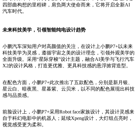
四部曲构想的里程碑，肩负两大使命而来，它将开启全新AI
汽车时代。
未来科技美学，引领智能纯电设计趋势
小鹏汽车深知用户对高颜值的关注，在设计上小鹏
P7+以未来
科技美学为灵感，遵循宇宙之美的设计理念，引领外观美学的
全面升级。采用“星际穿梭”设计主题，融合AI美学与飞行汽车
X2的设计风格，打造更优雅、更具科技感的悬浮掀背造型。
在配色方面，小鹏
P7+此次推出了五款配色，分别是新月银、
星云白、暗夜黑、星暮紫、云贝米，以不同的配色展现出科技
感与品质感。
前脸设计上，小鹏
P7+采用Robot face家族设计，其设计灵感来
自于科幻电影中的机器人；延续Xpeng设计，大灯组点亮时，
视觉感受更为柔和。