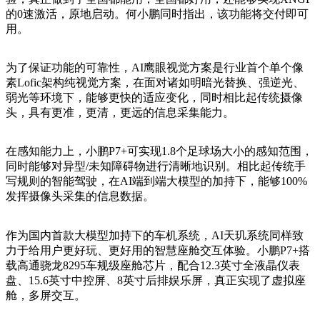
的0速激活，原地启动。何小鹏同时指出，该功能将交付即可
用。
为了保证功能的可靠性，
AI鹰眼视觉方案是行业首个单个像
素Lofic架构纯视觉方案，在面对诸如明暗光替换、强逆光、
弱光等环境下，能够更快的适应变化，同时相比起传统摄像
头，具有更准，更清，更远的信息采集能力。
在感知能力上，小鹏
P7+可实现1.8个足球场大小的感知范围，
同时能够对异型/未知障碍物进行清晰地识别。相比起传统手
写规则的智能驾驶，在AI端到端大模型的加持下，能够100%
发挥摄像头采集的信息数据。
作为国内首款大模型加持下的车机系统，
AI天玑系统同样致
力于给用户更好玩、更好用的智慧座舱交互体验。小鹏P7+搭
载高通骁龙8295车规级座舱芯片，配合12.3英寸全液晶仪表
盘、15.6英寸中控屏、8英寸后排娱乐屏，真正实现了虚拟座
舱，多屏交互。