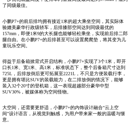
了同级最佳。
小鹏
P7+的前后排均拥有接近1米的超大乘坐空间，其实际体
验媲美豪华行政级轿车，后排膝部空间达到同级最优的
157mm，即便1米9的大长腿也能够轻松乘坐，实现前后排二郎
腿自由。在小鹏P7+的后排甚至可以设置爬爬垫，将其变为儿
童玩乐空间。
得益于后备箱掀背式开启结构，小鹏
P7+实现了3个1米，即开
口长1米、宽1米、高1米，标准状态下，整个后备箱尺寸达到
725L，后排放倒后更可拓展至2221L，不只是方便装载行李，
更是拥有堪比SUV的装载能力，在二排放倒的情况下，能够
装入32个20寸的登机箱，这一表现超越部分豪华中型
SUV30%，被媒体称为空间怪物。
大空间，还需要更舒适，小鹏
P7+的内饰设计融合“云上空
间”设计语言，从视觉到触感，为用户带来家一般的温暖与惬
意。