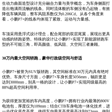
生动力曲面造型设计充分融合力量与美学概念，为车身侧面打
造出饱满而流畅的线条。同时流体般的车侧没有凸起物，有效
降低车辆风阻，整车风阻系数仅为
0.206Cd。从各个角度来
看，小鹏P7+的线条均体现了紧致、运动与力量感。
车顶采用悬浮式设计理念，配合尾部的双层尾翼，展现出更具
动感的轿跑姿势。特殊的设计让小鹏
P7+实现了新能源轿跑车
型的不可能三角，即高颜值、低风阻、大空间三者兼顾。
30万内最大空间轿跑，豪华行政级空间与舒适
小鹏
P7+被誉为SUV版轿跑，其空间标准在30万元内具有绝对
优势。车身尺寸方面，小鹏P7+车身长度5056mm，轴距更是
达到3000mm，别具一格的设计，让小鹏P7+实现同级最高的
88%超高空间利用率。
为获得更加宽裕的车内高度，小鹏
P7+拥有行业内最薄的800V
电池包，厚度仅为109mm；结合CTB车身电池一体化技术，进
一步优化底盘高度，使得车内垂直高度最高达到973mm，做到