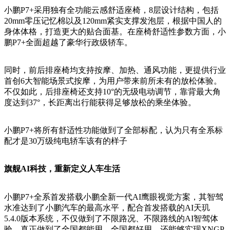
小鹏
P7+采用独有全功能云感舒适座椅，8层设计结构，包括
20mm零压记忆棉以及120mm紧实支撑发泡层，根据中国人的
身体体格，打造更大的贴合面基。在座椅舒适性参数方面，小
鹏P7+全面超越了豪华行政级轿车。
同时，前后排座椅均支持按摩、加热、通风功能，更提供行业
首创
6大智能场景式按摩，为用户带来前所未有的放松体验。
不仅如此，后排座椅还支持10°的无级电动调节，靠背最大角
度达到37°，长距离出行能获得足够放松的乘坐体验。
小鹏
P7+将所有舒适性功能做到了全部标配，认为只有全系标
配才是30万级纯电轿车该有的样子
旗舰
AI科技，重新定义人车生活
小鹏
P7+全系首发搭载小鹏全新一代AI鹰眼视觉方案，其智驾
水准达到了小鹏汽车的最高水平，配合首发搭载的AI天玑
5.4.0版本系统，不仅做到了不限路况、不限路线的AI智驾体
验，真正做到了全国都能用，全国都好用，还能够实现XNGP