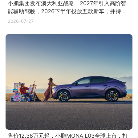
小鹏集团发布澳大利亚战略：2027年引入高阶智
能辅助驾驶，2026下半年投放五款新车，并持续
拓展销售与服务网络
2026-07-27
售价12.38万元起，小鹏MONA L03全球上市，打