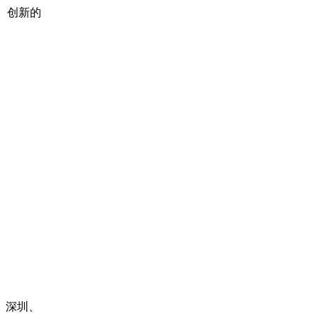
、创新的
、深圳、