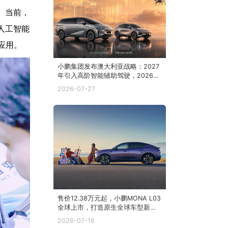
。当前，
人工智能
应用。
小鹏集团发布澳大利亚战略：2027
年引入高阶智能辅助驾驶，2026下
半年投放五款新车，并持续拓展销
2026-07-27
售与服务网络
售价12.38万元起，小鹏MONA L03
全球上市，打造原生全球车型新标
杆
2026-07-16