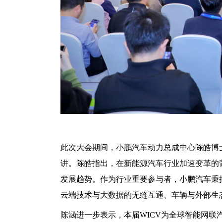
此次大会期间，小鹏汽车动力总成中心陈皓博
讲。陈皓指出，在新能源汽车行业加速变革的
发展趋势。作为行业重要参与者，小鹏汽车秉
云端技术与大数据的无缝互通、车辆与外部生
陈涵进一步表示，本届
WICV为全球智能网