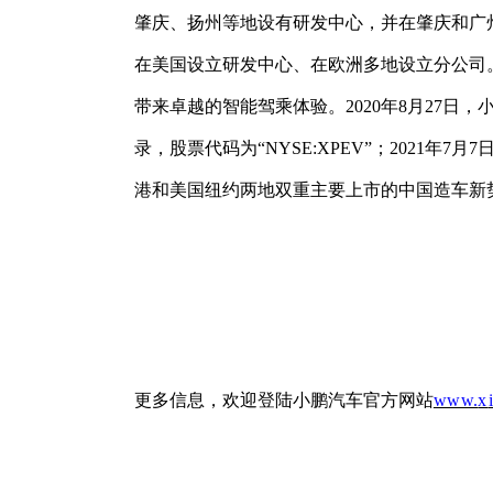
肇庆、扬州等地设有研发中心，并在肇庆和广
在美国设立研发中心、在欧洲多地设立分公司
带来卓越的智能驾乘体验。2020年8月27日
录，股票代码为“NYSE:XPEV”；2021年7
港和美国纽约两地双重主要上市的中国造车新
更多信息，欢迎登陆小鹏汽车官方网站
www.
x