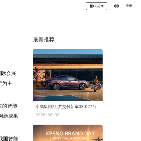
预约试驾
登录
最新推荐
G9
国际会展
”为主
领先的智能
小鹏集团7月共交付新车38,027台
2026-08-03
创新成果
我国智能