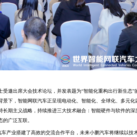
士受邀出席大会技术论坛，并发表题为
“智能化重构出行新生态”
背景下，智能网联汽车正呈现电动化、智能化、全球化、多元化
持长期主义战略，持续推进三大技术融合：智能硬件与软件的深
态的广泛互联。
联汽车产业搭建了高效的交流合作平台，未来小鹏汽车将继续以技