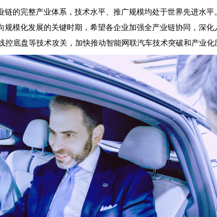
业链的完整产业体系，技术水平、推广规模均处于世界先进水平
向规模化发展的关键时期，希望各企业加强全产业链协同，深化
、线控底盘等技术攻关，加快推动智能网联汽车技术突破和产业化