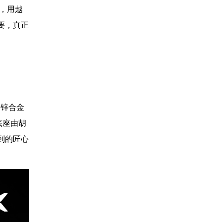
点，用越
要，真正
用锌合金
底座由胡
到的匠心