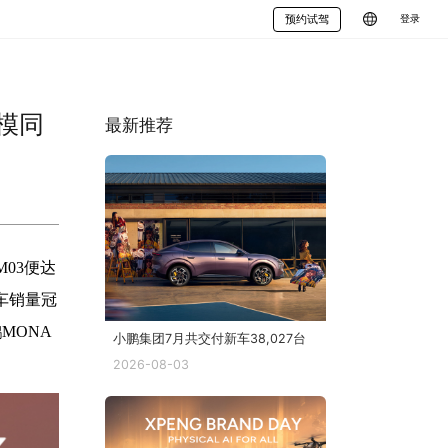
预约试驾
登录
模同
最新推荐
G9
M03便达
车销量冠
MONA
小鹏集团7月共交付新车38,027台
2026-08-03