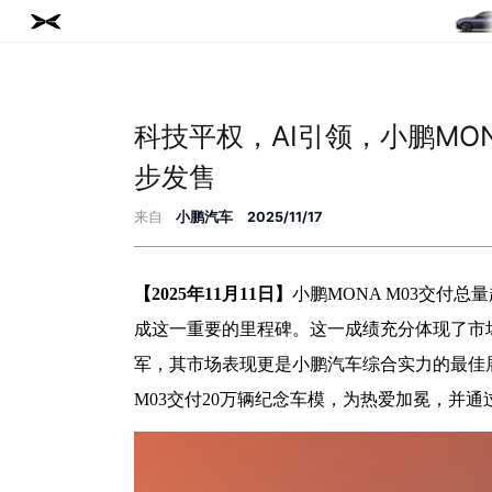
科技平权，AI引领，小鹏MO
步发售
L03
来自
小鹏汽车
2025/11/17
【
202
5年11月11
日】
小鹏
MONA M03交付总
成这一重要的里程碑。这一成绩充分体现了市场
军，其市场表现更是小鹏汽车综合实力的最佳展
M03交付20万辆纪念车模，为热爱加冕，并通