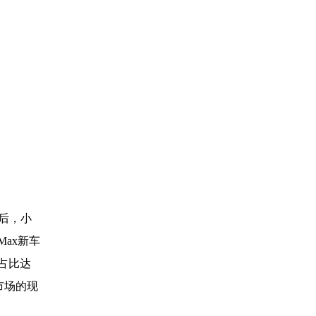
付后，小
Max新车
单占比达
市场的现