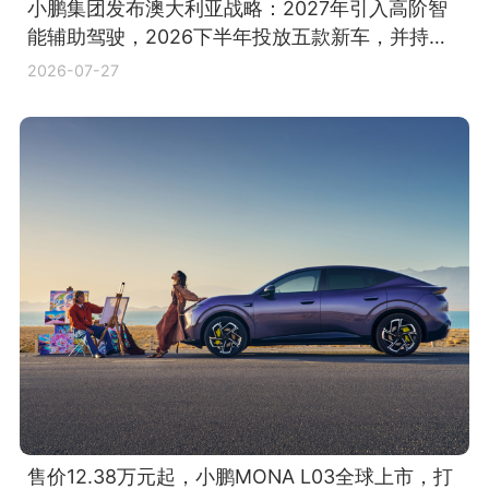
小鹏集团发布澳大利亚战略：2027年引入高阶智
能辅助驾驶，2026下半年投放五款新车，并持续
拓展销售与服务网络
2026-07-27
售价12.38万元起，小鹏MONA L03全球上市，打