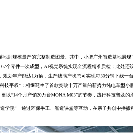
落地到规模量产的完整制造图景。其中，小鹏广州智造基地展现
机将167个零件一次成型，AI视觉系统实现全流程精准质检；此处还
，规划年产能达1万辆，生产线满产状态可实现每30分钟下线一
“科技平权”：相继诞生了首款突破十万产量的新势力纯电车型小鹏
更以“14个月产销20万台MONA M03”的节奏，践行科技普及的
智造学院”，通过环保手工、智造课堂等互动，在亲子共创中播撒