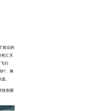
了前沿的
设有汇天
台飞行
P7、将
承诺。
科技创新