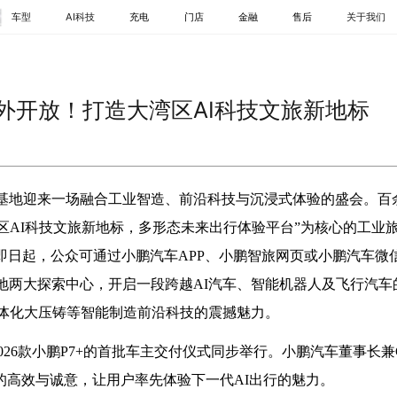
车型
AI科技
充电
门店
金融
售后
关于我们
轿车
SUV
MPV
对外开放！打造大湾区AI科技文旅新地标
GX
G6
G7
基地迎来一场融合工业智造、前沿科技与沉浸式体验的盛会。百
大湾区AI科技文旅新地标，多形态未来出行体验平台”为核心的工业
。即日起，公众可通过小鹏汽车APP、小鹏智旅网页或小鹏汽车微
地两大探索中心，开启一段跨越AI汽车、智能机器人及飞行汽车
一体化大压铸等智能制造前沿科技的震撼魅力。
026款小鹏P7+的首批车主交付仪式同步举行。小鹏汽车董事长兼
的高效与诚意，让用户率先体验下一代AI出行的魅力。