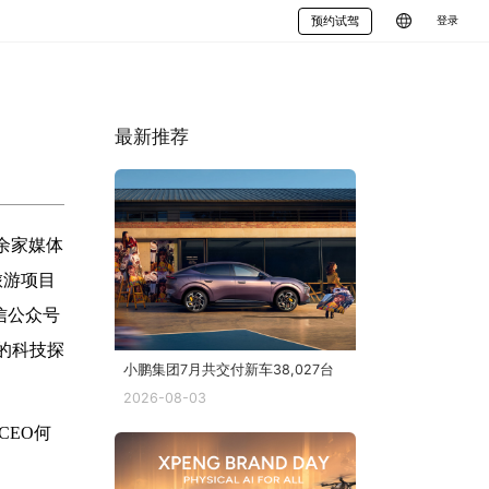
预约试驾
登录
最新推荐
G9
余家媒体
旅游项目
信公众号
的科技探
小鹏集团7月共交付新车38,027台
2026-08-03
CEO何