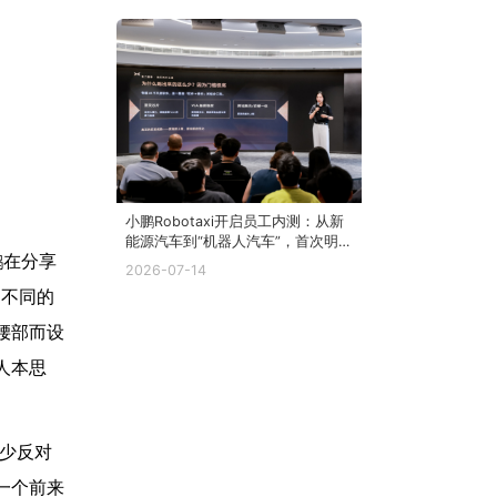
小鹏Robotaxi开启员工内测：从新
能源汽车到“机器人汽车”，首次明
鹏在分享
确全球化商业路径
2026-07-14
多不同的
腰部而设
人本思
不少反对
一个前来