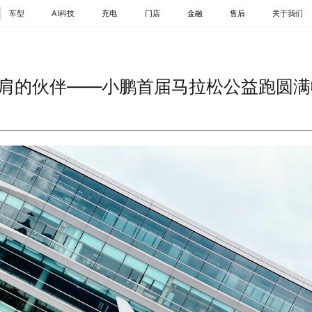
车型
AI科技
充电
门店
金融
售后
关于我们
轿车
SUV
MPV
并肩的伙伴——小鹏首届马拉松公益跑圆满
GX
G6
G7