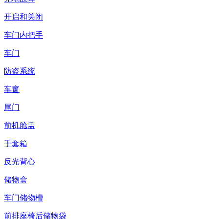
开启和关闭
车门内把手
车门
防盗系统
车窗
尾门
前机舱盖
手套箱
反光背心
储物盒
车门储物槽
前排座椅后储物袋