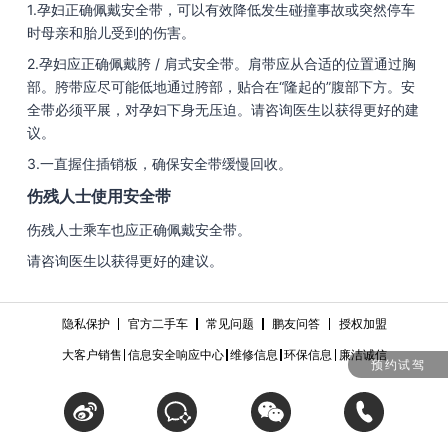
1.孕妇正确佩戴安全带，可以有效降低发生碰撞事故或突然停车
时母亲和胎儿受到的伤害。
2.孕妇应正确佩戴胯 / 肩式安全带。肩带应从合适的位置通过胸
部。胯带应尽可能低地通过胯部，贴合在“隆起的”腹部下方。安
全带必须平展，对孕妇下身无压迫。请咨询医生以获得更好的建
议。
3.一直握住插销板，确保安全带缓慢回收。
伤残人士使用安全带
伤残人士乘车也应正确佩戴安全带。
请咨询医生以获得更好的建议。
隐私保护
官方二手车
常见问题
鹏友问答
授权加盟
大客户销售
信息安全响应中心
维修信息
环保信息
廉洁诚信
预约试驾