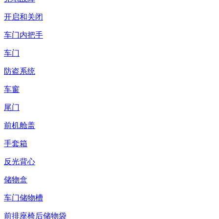
开启和关闭
车门内把手
车门
防盗系统
车窗
尾门
前机舱盖
手套箱
反光背心
储物盒
车门储物槽
前排座椅后储物袋