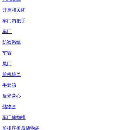
开启和关闭
车门内把手
车门
防盗系统
车窗
尾门
前机舱盖
手套箱
反光背心
储物盒
车门储物槽
前排座椅后储物袋