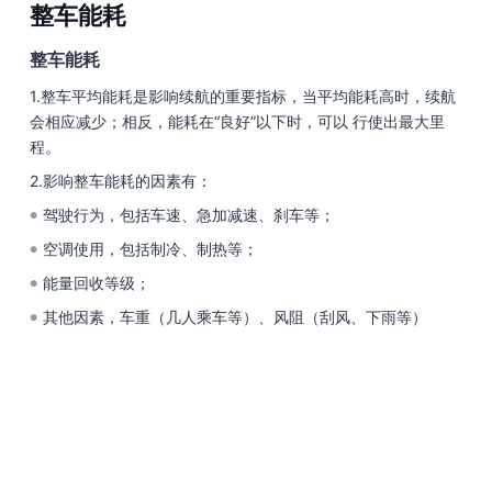
整车能耗
整⻋能耗
1.整⻋平均能耗是影响续航的重要指标，当平均能耗⾼时，续航
会相应减少；相反，能耗在“良好”以下时，可以 ⾏使出最⼤⾥
程。
2.影响整⻋能耗的因素有：
驾驶⾏为，包括⻋速、急加减速、刹⻋等；
●
空调使⽤，包括制冷、制热等；
●
能量回收等级；
●
其他因素，⻋重（⼏⼈乘⻋等）、⻛阻（刮⻛、下⾬等）
●