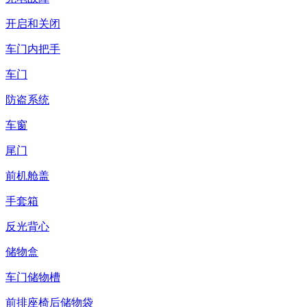
开启和关闭
车门内把手
车门
防盗系统
车窗
尾门
前机舱盖
手套箱
反光背心
储物盒
车门储物槽
前排座椅后储物袋