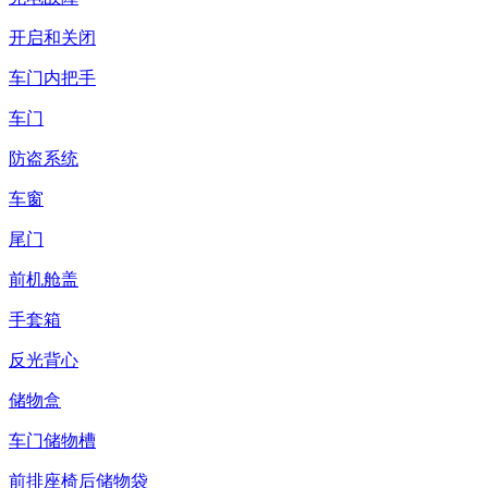
开启和关闭
车门内把手
车门
防盗系统
车窗
尾门
前机舱盖
手套箱
反光背心
储物盒
车门储物槽
前排座椅后储物袋