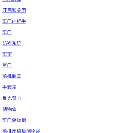
开启和关闭
车门内把手
车门
防盗系统
车窗
尾门
前机舱盖
手套箱
反光背心
储物盒
车门储物槽
前排座椅后储物袋