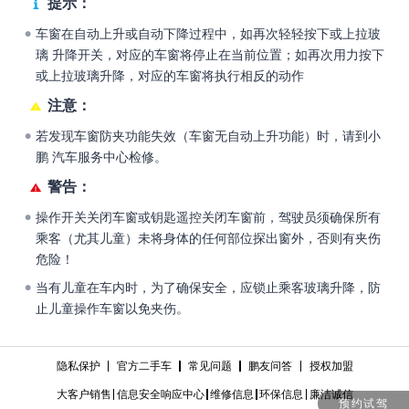
提示：
车窗在自动上升或自动下降过程中，如再次轻轻按下或上拉玻
●
璃 升降开关，对应的车窗将停止在当前位置；如再次用力按下
或上拉玻璃升降，对应的车窗将执行相反的动作
注意：
若发现车窗防夹功能失效（车窗无自动上升功能）时，请到小
●
鹏 汽车服务中心检修。
警告：
操作开关关闭车窗或钥匙遥控关闭车窗前，驾驶员须确保所有
●
乘客（尤其儿童）未将身体的任何部位探出窗外，否则有夹伤
危险！
当有儿童在车内时，为了确保安全，应锁止乘客玻璃升降，防
●
止儿童操作车窗以免夹伤。
隐私保护
官方二手车
常见问题
鹏友问答
授权加盟
大客户销售
信息安全响应中心
维修信息
环保信息
廉洁诚信
预约试驾