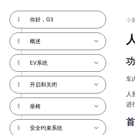
你好，G3
小
概述
功
EV系统
车
开启和关闭
人
进
座椅
首
安全约束系统