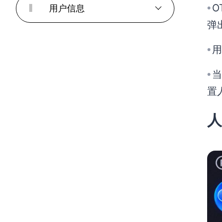
O
用户信息
●
弹
用
●
当
●
置
人