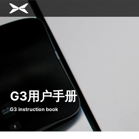
G3用户手册
G3 instruction book